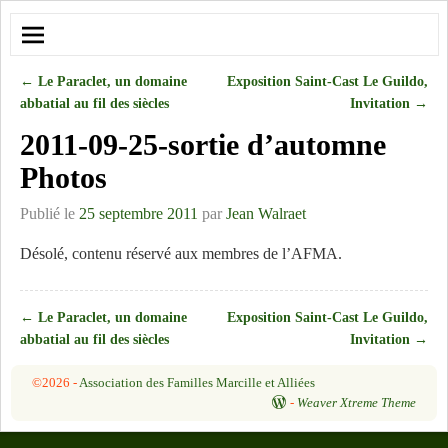
←
Le Paraclet, un domaine
Exposition Saint-Cast Le Guildo,
Navigation des articles
abbatial au fil des siècles
Invitation
→
2011-09-25-sortie d’automne
Photos
Publié le
25 septembre 2011
par
Jean Walraet
Désolé, contenu réservé aux membres de l’AFMA.
←
Le Paraclet, un domaine
Exposition Saint-Cast Le Guildo,
Navigation des articles
abbatial au fil des siècles
Invitation
→
©2026 -
Association des Familles Marcille et Alliées
-
Weaver Xtreme Theme