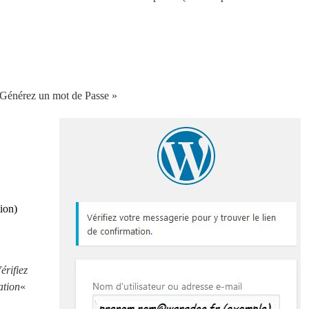
 Générez un mot de Passe »
tion)
érifiez
ation
«