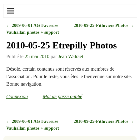
←
2009-06-01 AG Favreuse
2010-09-25-Pithiviers Photos
→
Navigation des articles
Vauhallan photos + support
2010-05-25 Etrepilly Photos
Publié le
25 mai 2010
par
Jean Walraet
Désolé, certain contenus sont réservés aux membres de
l’association. Pour le reste, vous êtes le bienvenue sur notre site.
Bonne navigation.
Connexion
Mot de passe oublié
←
2009-06-01 AG Favreuse
2010-09-25-Pithiviers Photos
→
Navigation des articles
Vauhallan photos + support