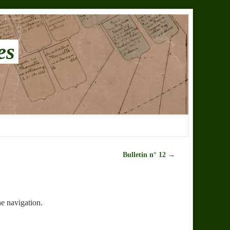
es
Bulletin n° 12
→
ne navigation.